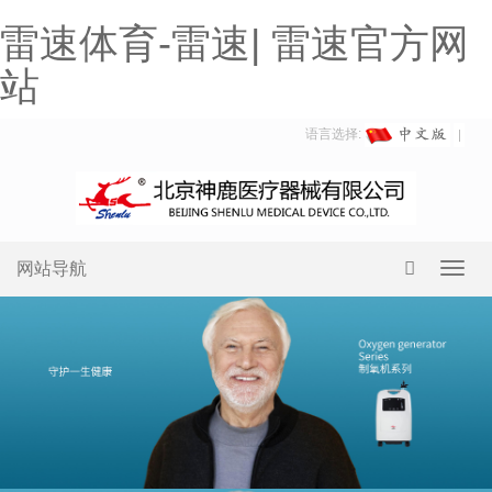
雷速体育-雷速| 雷速官方网
站
语言选择:
网站导航
Toggl
navig