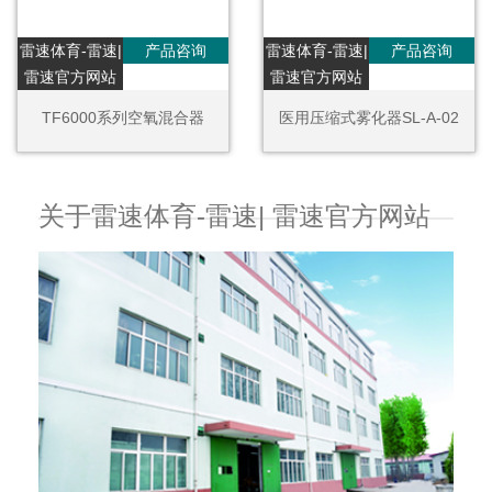
雷速体育-雷速|
产品咨询
雷速体育-雷速|
产品咨询
雷速官方网站
雷速官方网站
TF6000系列空氧混合器
医用压缩式雾化器SL-A-02
关于雷速体育-雷速| 雷速官方网站