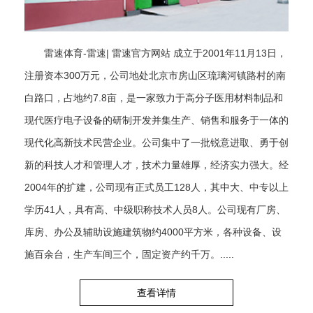
雷速体育-雷速| 雷速官方网站 成立于2001年11月13日，
注册资本300万元，公司地处北京市房山区琉璃河镇路村的南
白路口，占地约7.8亩，是一家致力于高分子医用材料制品和
现代医疗电子设备的研制开发并集生产、销售和服务于一体的
现代化高新技术民营企业。公司集中了一批锐意进取、勇于创
新的科技人才和管理人才，技术力量雄厚，经济实力强大。经
2004年的扩建，公司现有正式员工128人，其中大、中专以上
学历41人，具有高、中级职称技术人员8人。公司现有厂房、
库房、办公及辅助设施建筑物约4000平方米，各种设备、设
施百余台，生产车间三个，固定资产约千万。.....
查看详情