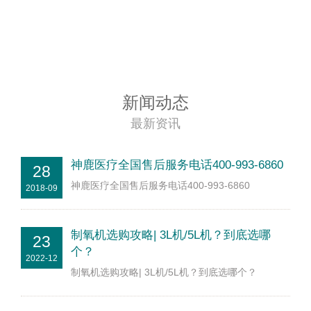
新闻动态
最新资讯
神鹿医疗全国售后服务电话400-993-6860
28
神鹿医疗全国售后服务电话400-993-6860
2018-09
制氧机选购攻略| 3L机/5L机？到底选哪
23
个？
2022-12
制氧机选购攻略| 3L机/5L机？到底选哪个？